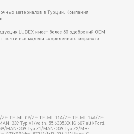
очных материалов в Турции. Компания
в.
родукция LUBEX имеет более 80 одобрений OEM
т почти все модели современного мирового
/ZF: TE-ML 09/ZF: TE-ML 11A/ZF: TE-ML 14A/ZF:
AN: 339 Typ V1/Voith: 55.6335.XX (G 607 alt)/Ford:
89/MAN: 339 Typ Z1/MAN: 339 Typ Z2/MB:
o: 97340/Volvo: 97341/MB: 236.1/Allison: C-