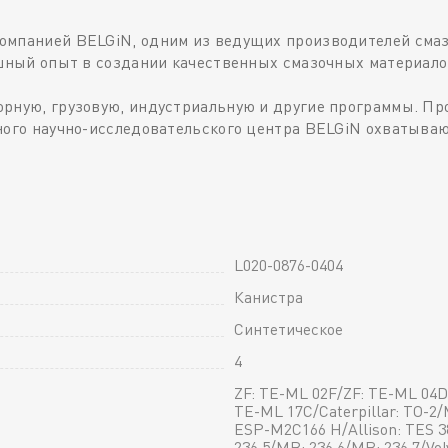
омпанией BELGiN, одним из ведущих производителей смаз
ешный опыт в создании качественных смазочных материало
орную, грузовую, индустриальную и другие программы. П
ного научно-исследовательского центра BELGiN охватываю
L020-0876-0404
Канистра
Синтетическое
4
ZF: TE-ML 02F/ZF: TE-ML 04D
TE-ML 17C/Caterpillar: TO-2/M
ESP-M2C166 H/Allison: TES 3
236.5/MB: 236.6/MB: 236.7/Volv