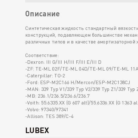
Описание
Синтетическая жидкость стандартный вязкости
конструкций, подавляющем большинстве механи
различных типов и в качестве амортизаторной 
Соответствие:
-Dexron: III G/III H/III F/III E/III D
-ZF: TE-ML 02F/TE-ML 04D/TE-ML 09/TE-ML 11
-Caterpillar: TO-2
-Ford: ESP-M2C166 H/Mercon/ESP-M2C138CJ
-MAN: 339 Typ V1/339 Typ V2/339 Typ Z1/339 Typ 
-MB: 236.1/236.5/236.6/236.7
-Voith: 55.6335.XX (G 607 alt)/55.6336.XX (G 1363 al
-Volvo: 97340/97341
-Allison: TES 389/C-4
LUBEX