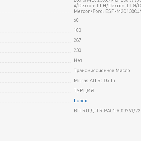
4/Dexron: III H/Dexron: III G/D
Mercon/Ford: ESP-M2C138CJ/MA
60
100
287
230
Нет
Трансмиссионное Масло
Mitras Atf St Dx Iii
ТУРЦИЯ
Lubex
ВП RU Д-TR.РА01.А.03761/22