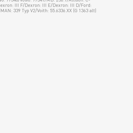
exron: III F/Dexron: III E/Dexron: III D/Ford:
N: 339 Typ V2/Voith: 55.6336.XX (G 1363 alt)