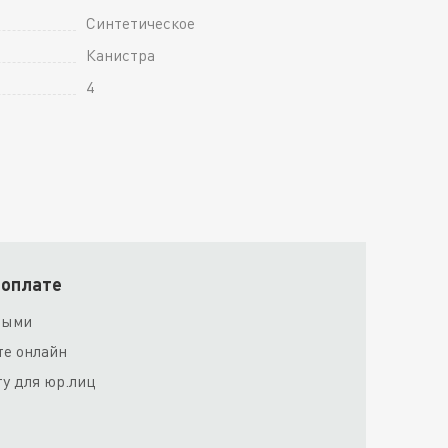
Синтетическое
Канистра
4
 оплате
ными
те онлайн
ту для юр.лиц