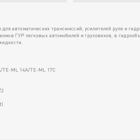
 для автоматических трансмиссий, усилителей руля и г
змов ГУР легковых автомобилей и грузовиков, в гидрооб
жидкости.
A/TE-ML 14A/TE-ML 17C
Z2
t)