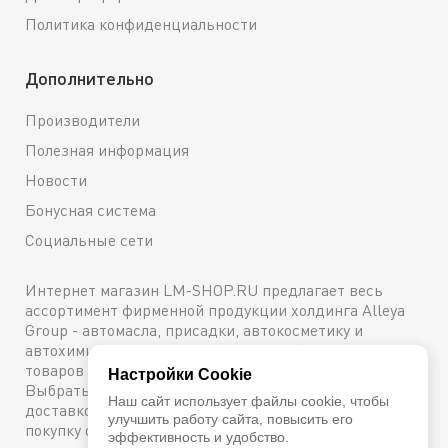
Политика конфиденциальности
Дополнительно
Производители
Полезная информация
Новости
Бонусная система
Социальные сети
Интернет магазин LM-SHOP.RU предлагает весь
ассортимент фирменной продукции холдинга Alleya
Group - автомасла, присадки, автокосметику и
автохимию. Каталог содержит подробное описание
товаров с техническими характеристиками и ценами.
Настройки Cookie
Выбрать и купить оригинальную продукцию с
Наш сайт использует файлы cookie, чтобы
доставкой по Москве можно сейчас же, оформив
улучшить работу сайта, повысить его
покупку онлайн, либо посетив один из наших
эффективность и удобство.