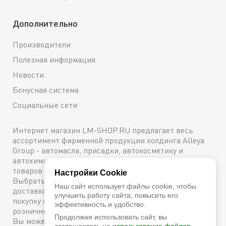
Дополнительно
Производители
Полезная информация
Новости
Бонусная система
Социальные сети
Интернет магазин LM-SHOP.RU предлагает весь
ассортимент фирменной продукции холдинга Alleya
Group - автомасла, присадки, автокосметику и
автохимию. Каталог содержит подробное описание
товаров с техническими характеристиками и ценами.
Настройки Cookie
Выбрать и купить оригинальную продукцию с
Наш сайт использует файлы cookie, чтобы
доставкой по Москве можно сейчас же, оформив
улучшить работу сайта, повысить его
покупку онлайн, либо посетив один из наших
эффективность и удобство.
розничных магазинов. Более подробную информацию
Продолжая использовать сайт, вы
Вы можете получить по телефону
+7 (800) 600-48-38