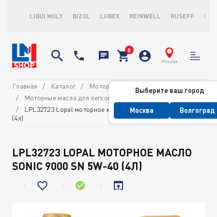
LIQUI MOLY
BIZOL
LUBEX
REINWELL
RUSEFF
LOP
Москва
Главная
Каталог
Моторные масла
Выберите ваш город
Моторные масла для легковых автомобилей
LPL32723 Lopal моторное масло SONIC 9000 SN 5W-40
Москва
Волгоград
(4л)
LPL32723 LOPAL МОТОРНОЕ МАСЛО
SONIC 9000 SN 5W-40 (4Л)