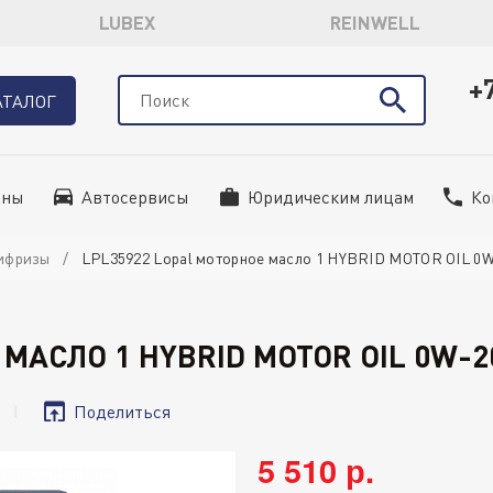
LUBEX
REINWELL
+
АТАЛОГ
ины
Автосервисы
Юридическим лицам
Ко
ифризы
LPL35922 Lopal моторное масло 1 HYBRID MOTOR OIL 0W-
МАСЛО 1 HYBRID MOTOR OIL 0W-20
Поделиться
5 510 р.