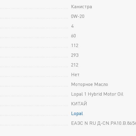
Канистра
0W-20
4
60
112
293
212
Нет
Моторное Масло
Lopal 1 Hybrid Motor Oil
КИТАЙ
Lopal
ЕАЭС N RU Д-CN.РА10.В.865