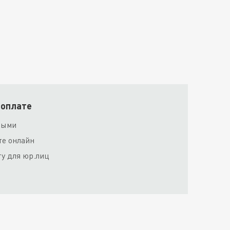
 оплате
ными
те онлайн
ту для юр.лиц