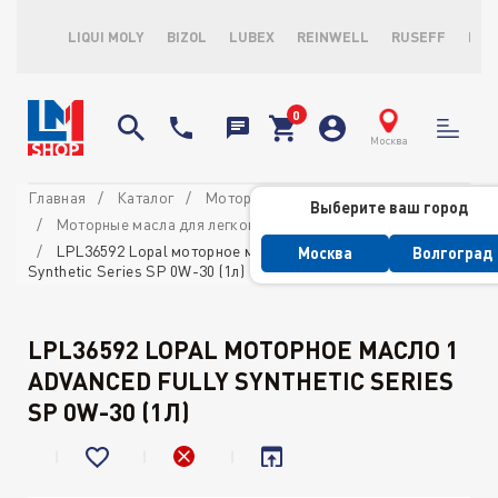
LIQUI MOLY
BIZOL
LUBEX
REINWELL
RUSEFF
LOP
Москва
Главная
Каталог
Моторные масла
Выберите ваш город
Моторные масла для легковых автомобилей
LPL36592 Lopal моторное масло 1 Advanced Fully
Москва
Волгоград
Synthetic Series SP 0W-30 (1л)
LPL36592 LOPAL МОТОРНОЕ МАСЛО 1
ADVANCED FULLY SYNTHETIC SERIES
SP 0W-30 (1Л)