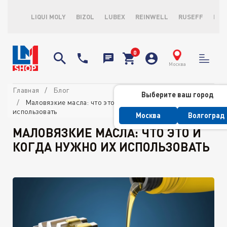
LIQUI MOLY
BIZOL
LUBEX
REINWELL
RUSEFF
LOP
Москва
Главная
Блог
Выберите ваш город
Маловязкие масла: что это и когда нужно их
использовать
Москва
Волгоград
МАЛОВЯЗКИЕ МАСЛА: ЧТО ЭТО И
КОГДА НУЖНО ИХ ИСПОЛЬЗОВАТЬ